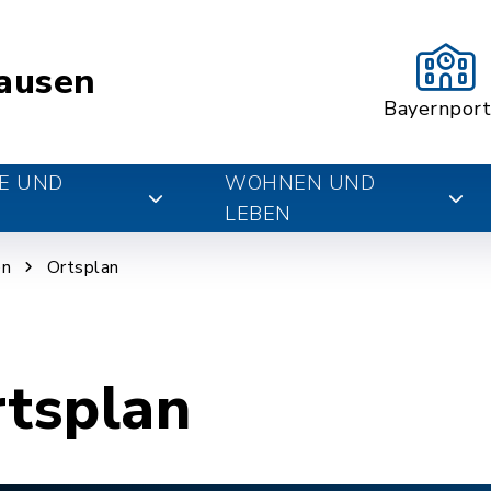
ausen
Bayernport
E UND
WOHNEN UND
LEBEN
en
Ortsplan
rtsplan