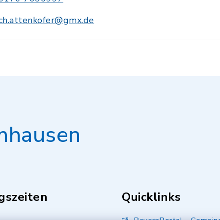
ch.attenkofer@gmx.de
mhausen
gszeiten
Quicklinks