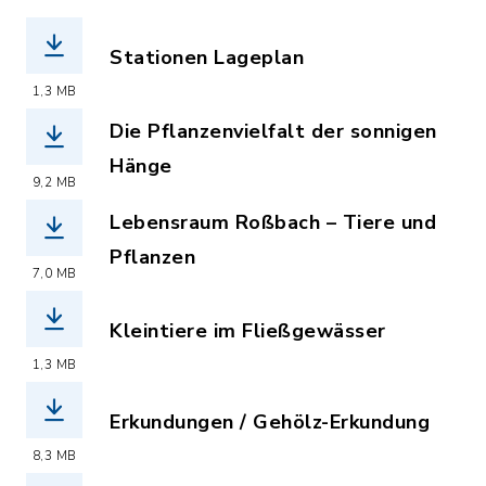
Stationen Lageplan
(Dateiname: stationen_naturerkundung
1,3 MB
Die Pflanzenvielfalt der sonnigen
Hänge
9,2 MB
(Dateiname: pflanzenvielfalt_der_son
Lebensraum Roßbach – Tiere und
Pflanzen
7,0 MB
(Dateiname: lebensraum_rossbach_tier
Kleintiere im Fließgewässer
(Dateiname: kleintiere_im_fliessgewa
1,3 MB
Erkundungen / Gehölz-Erkundung
(Dateiname: gehoelz-erkundung_neu.pd
8,3 MB