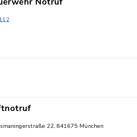
uerwehr Notruf
112
ftnotruf
Ismaningerstraße 22, 841675 München