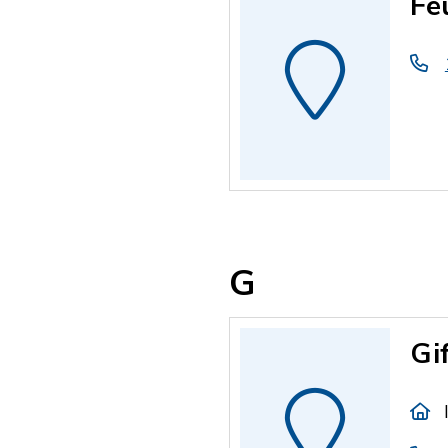
Fe
G
Gi