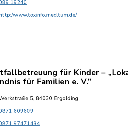
089 19240
http://www.toxinfo.med.tum.de/
tfallbetreuung für Kinder – „Lok
ndnis für Familien e. V.”
Werkstraße 5, 84030 Ergolding
0871 609609
0871 97471434