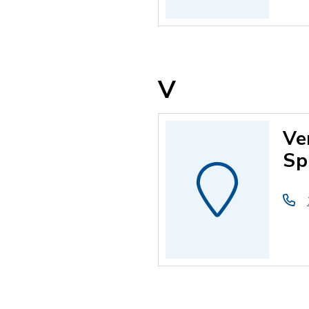
V
Ve
Sp