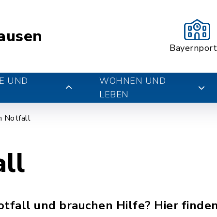
ausen
Bayernport
E UND
WOHNEN UND
LEBEN
m Notfall
ll
tfall und brauchen Hilfe? Hier finden