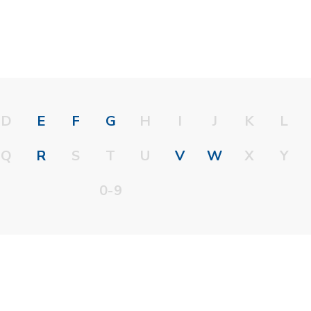
D
E
F
G
H
I
J
K
L
Q
R
S
T
U
V
W
X
Y
0-9