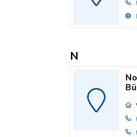
N
No
Bü