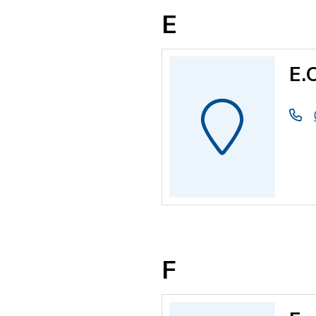
E
E.
F