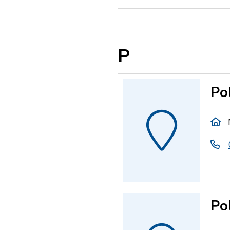
P
Po
Po