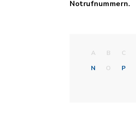
Notrufnummern.
A
B
C
N
O
P