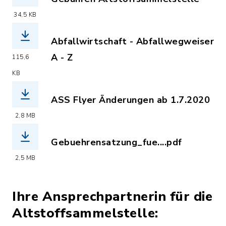
(Dateiname: gebuehren_altstoffsammel
34,5 KB
Abfallwirtschaft - Abfallwegweiser
A - Z
115,6
(Dateiname: sg25_abfallwegweiser_07
KB
ASS Flyer Änderungen ab 1.7.2020
(Dateiname: ASS_Flyer_01.07.2020.pdf
2,8 MB
Gebuehrensatzung_fue....pdf
(Dateiname: Gebuehrensatzung_fuer_d
2,5 MB
Ihre Ansprechpartnerin für die
Altstoffsammelstelle: