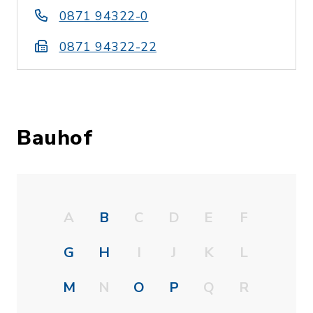
0871 94322-0
0871 94322-22
Bauhof
A
B
C
D
E
F
G
H
I
J
K
L
M
N
O
P
Q
R