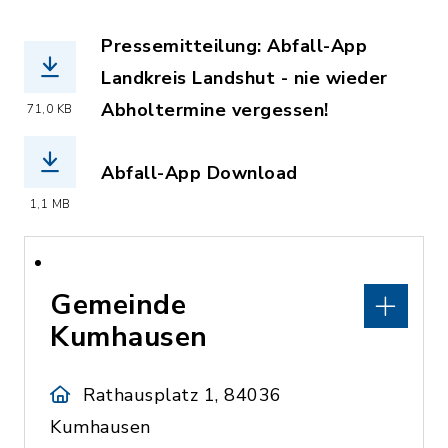
Pressemitteilung: Abfall-App
Landkreis Landshut - nie wieder
Abholtermine vergessen!
71,0 KB
(Dateiname: zeitungsartikel_abfall_ap
Abfall-App Download
(Dateiname: Abfall-App_Lkr-LA.pdf, D
1,1 MB
Gemeinde
Kumhausen
Rathausplatz 1, 84036
Kumhausen