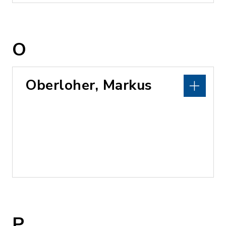
O
Oberloher, Markus
P