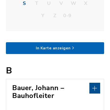
S
T
U
V
W
X
Y
Z
0-9
In Karte anzeigen
B
Bauer, Johann –
Bauhofleiter