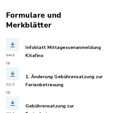
Formulare und
Merkblätter
Infoblatt Mittagessenanmeldung
Kitafino
644,6
(Dateiname: Kitafino_Infoblatt_Alle_E
KB
1. Änderung Gebührensatzung zur
Ferienbetreuung
321,5
(Dateiname: 1._AEnderung_Ferienbetr
KB
Gebührensatzung zur