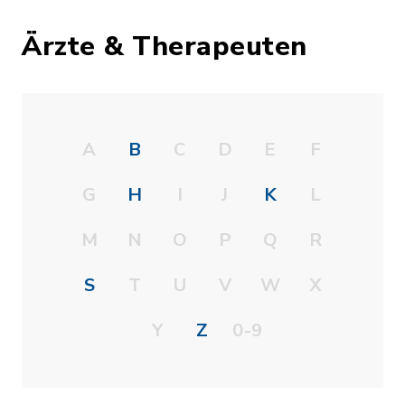
Ärzte & Therapeuten
A
B
C
D
E
F
G
H
I
J
K
L
M
N
O
P
Q
R
S
T
U
V
W
X
Y
Z
0-9