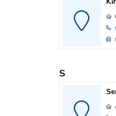
Ki
S
Se