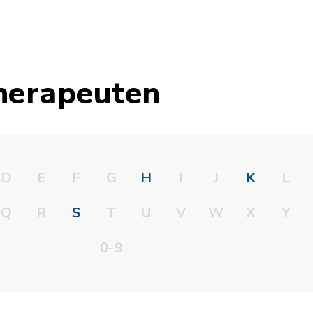
herapeuten
D
E
F
G
H
I
J
K
L
Q
R
S
T
U
V
W
X
Y
0-9