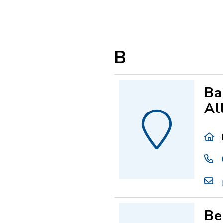
B
Ba
Al
Be