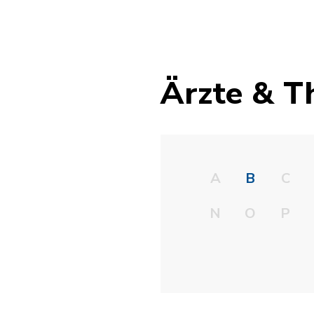
Ärzte & T
A
B
C
N
O
P