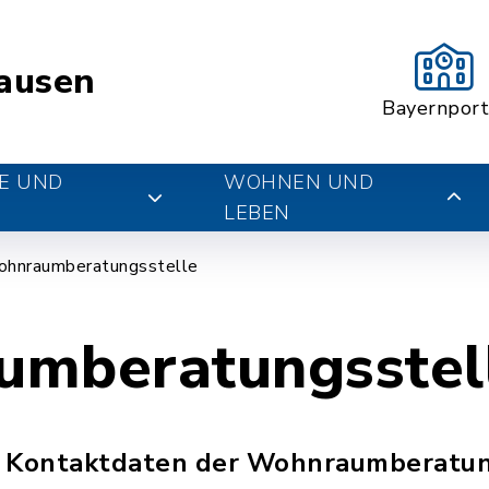
ausen
Bayernport
E UND
WOHNEN UND
LEBEN
hnraumberatungsstelle
mberatungsstel
ie Kontaktdaten der Wohnraumberatun