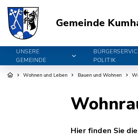
Gemeinde Kumh
UNSERE
BÜRGERSERVIC
GEMEINDE
POLITIK
Wohnen und Leben
Bauen und Wohnen
Wo
Wohnrau
Hier finden Sie d