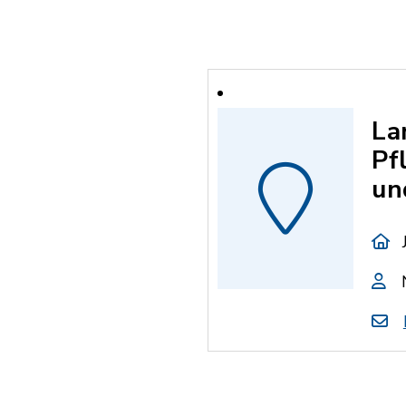
La
Pf
un