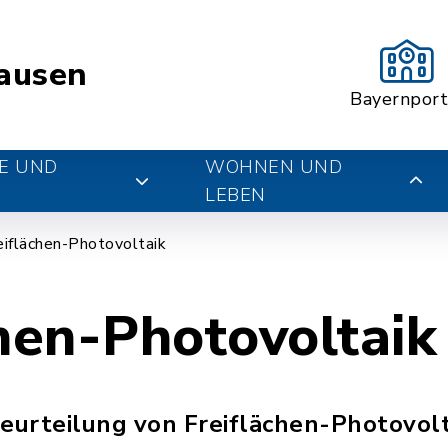
ausen
Bayernport
E UND
WOHNEN UND
LEBEN
eiflächen-Photovoltaik
hen-Photovoltaik
 Beurteilung von Freiflächen-Photovol