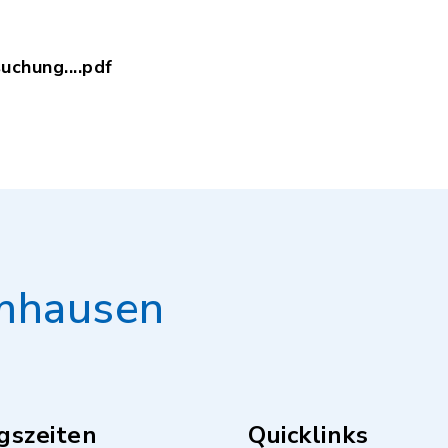
chung....pdf
andortuntersuchung090918.pdf, Dateierweiterung:
mhausen
gszeiten
Quicklinks