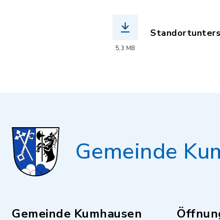
Standortuntersu
(Dateiname: St
5,3 MB
Gemeinde Ku
Gemeinde Kumhausen
Öffnun