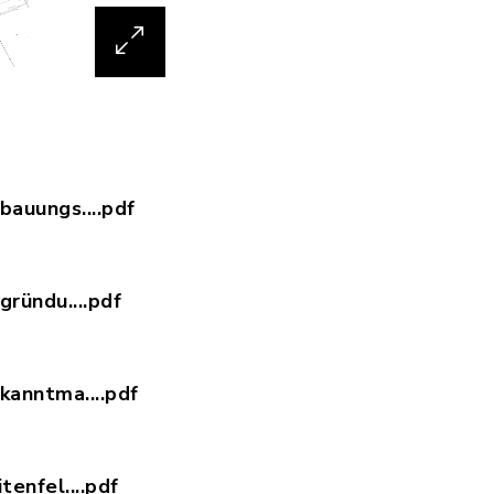
auungs....pdf
26-08-03_Bebauungsplan_Freiflächen-Photovoltaik
ründu....pdf
26-08-03_Begründung_Bebauungsplan_Freiflächen-
anntma....pdf
26-08-03_Bekanntmachung_Bebauungsplan_Freifläc
enfel....pdf