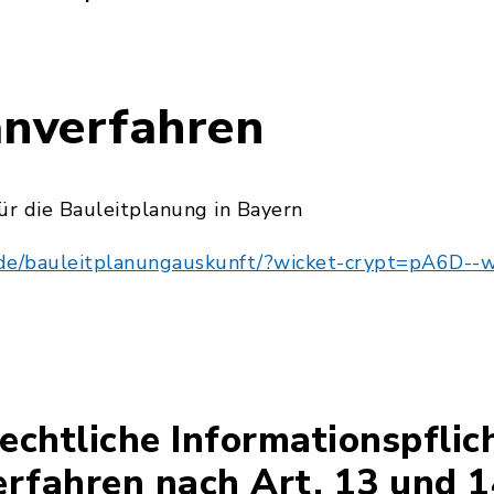
26-08-03_Leitenfeld_Zusammenfassende_Erklärung
anverfahren
ür die Bauleitplanung in Bayern
rn.de/bauleitplanungauskunft/?wicket-crypt=pA6D-
echtliche Informationspflic
erfahren nach Art. 13 und