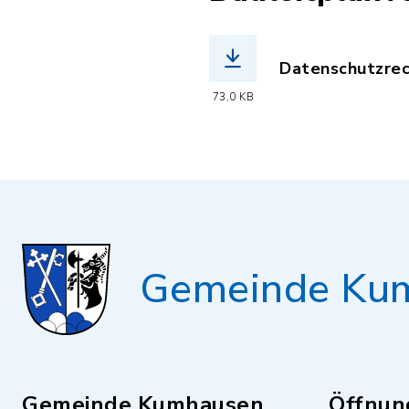
Datenschutzrech
(Dateiname: Dat
73,0 KB
Gemeinde Ku
Gemeinde Kumhausen
Öffnun