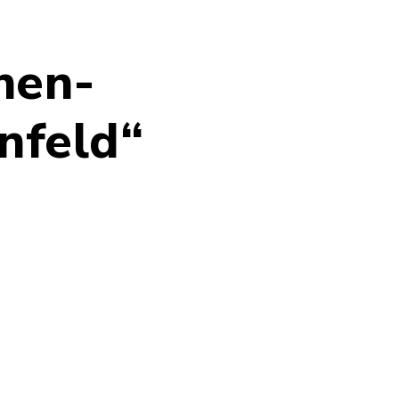
hen-
nfeld“