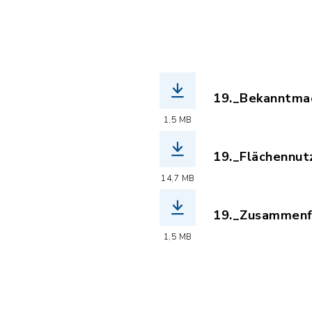
19._Bekanntmac
(Dateiname: 19
1,5 MB
19._Flächennutz
(Dateiname: 19
14,7 MB
19._Zusammenfa
(Dateiname: 19
1,5 MB