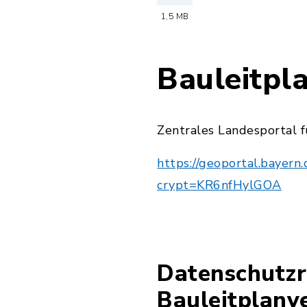
(Dateiname: 20
1,5 MB
Bauleitpl
Zentrales Landesportal f
https://geoportal.baye
crypt=KR6nfHylGOA
Datenschutzr
Bauleitplanv