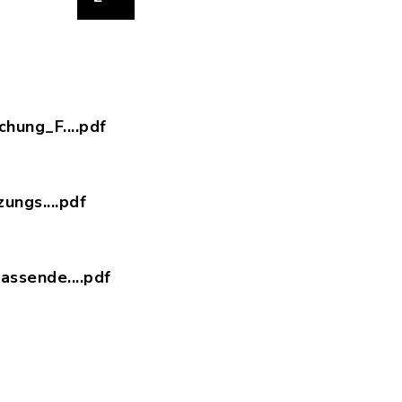
hung_F....pdf
._Bekanntmachung_FNP_Deckblatt_Nr._19.pdf, Dat
ungs....pdf
._Flächennutzungsplan_Deckblatt_Nr._19.pdf, Dat
ssende....pdf
._Zusammenfassende_Erklärung_31.07.2026_FNP_De