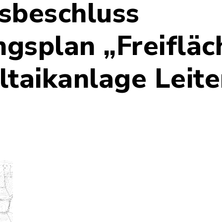
sbeschluss
gsplan „Freifläc
ltaikanlage Leite