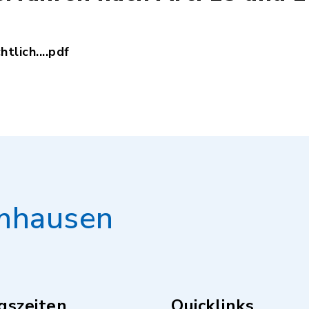
tlich....pdf
enschutzrechtliche_Informationsplichten_im_Baul
mhausen
gszeiten
Quicklinks