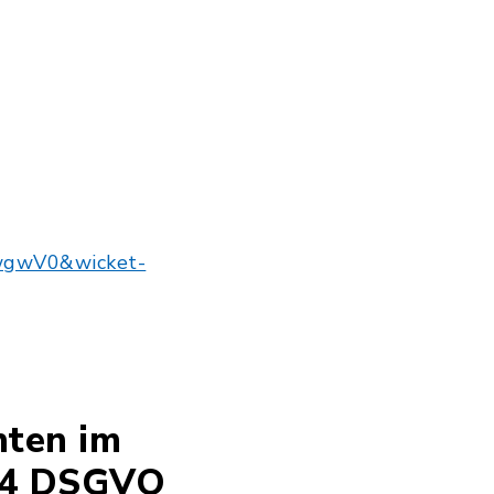
_31.07.2026_Bebauungsplan_Freiflächen-Photovol
-wgwV0&wicket-
hten im
 14 DSGVO