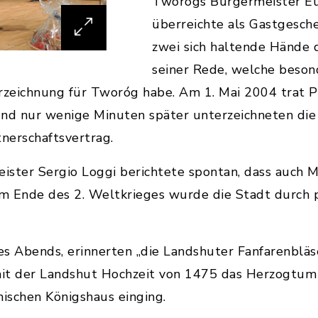
Tworógs Bürgermeister E
überreichte als Gastgesche
zwei sich haltende Hände d
seiner Rede, welche beso
zeichnung für Tworóg habe. Am 1. Mai 2004 trat 
und nur wenige Minuten später unterzeichneten die
nerschaftsvertrag.
eister Sergio Loggi berichtete spontan, dass auch
m Ende des 2. Weltkrieges wurde die Stadt durch p
es Abends, erinnerten „die Landshuter Fanfarenblä
it der Landshut Hochzeit von 1475 das Herzogtum
ischen Königshaus einging.