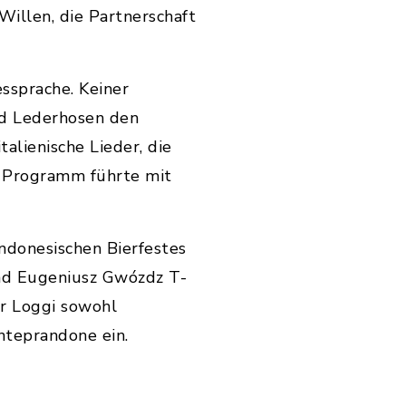
Willen, die Partnerschaft
ssprache. Keiner
nd Lederhosen den
alienische Lieder, die
 Programm führte mit
ndonesischen Bierfestes
und Eugeniusz Gwózdz T-
er Loggi sowohl
teprandone ein.