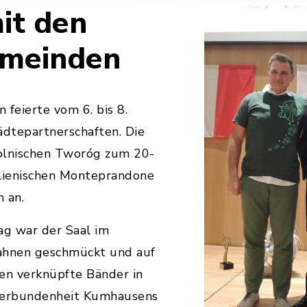
it den
emeinden
feierte vom 6. bis 8.
dtepartnerschaften. Die
olnischen Tworóg zum 20-
alienischen Monteprandone
 an.
g war der Saal im
hnen geschmückt und auf
en verknüpfte Bänder in
 Verbundenheit Kumhausens