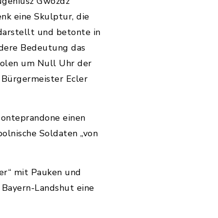
ugeniusz Gwózdz
nk eine Skulptur, die
arstellt und betonte in
ndere Bedeutung das
Polen um Null Uhr der
 Bürgermeister Ecler
 Monteprandone einen
olnische Soldaten „von
ser“ mit Pauken und
 Bayern-Landshut eine