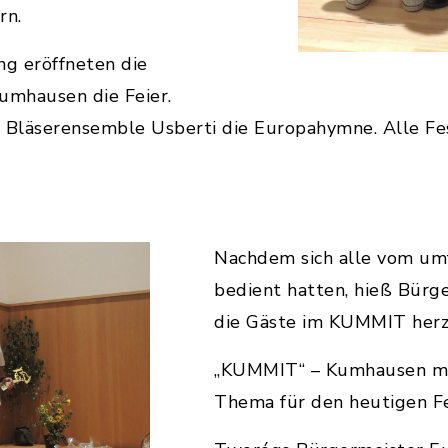
rn.
g eröffneten die
umhausen die Feier.
s Bläserensemble Usberti die Europahymne. Alle Fe
Nachdem sich alle vom um
bedient hatten, hieß Bür
die Gäste im KUMMIT herz
„KUMMIT“ – Kumhausen mit
Thema für den heutigen Fe