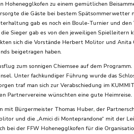
in Hohenegglkofen zu einem gemütlichen Beisammen
ersorgte die Gäste bei bestem Spätsommerwetter 
 Unterhaltung gab es noch ein Boule-Turnier und de
 die Sieger gab es von den jeweiligen Spielleitern 
ten sich die Vorstände Herbert Molitor und Anita G
nds beigetragen haben.
sflug zum sonnigen Chiemsee auf dem Programm. M
ninsel. Unter fachkundiger Führung wurde das Schl
orgen traf man sich zur Verabschiedung im KUMMIT
hen Partnervereine wünschten eine gute Heimreise.
 mit Bürgermeister Thomas Huber, der Partnersch
itor und die „Amici di Monteprandone“ mit der Lei
ich bei der FFW Hohenegglkofen für die Organisatio