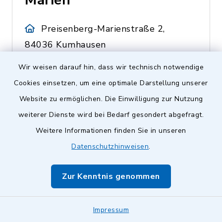
Marien
Preisenberg-Marienstraße 2,
84036 Kumhausen
Leiterin Stefanie Gürteler
Wir weisen darauf hin, dass wir technisch notwendige
Cookies einsetzen, um eine optimale Darstellung unserer
0871 42461
Website zu ermöglichen. Die Einwilligung zur Nutzung
weiterer Dienste wird bei Bedarf gesondert abgefragt.
Weitere Informationen finden Sie in unseren
Kinderhaus St.
Datenschutzhinweisen
.
Ulrich
Zur Kenntnis genommen
Obergangkofen-Badstauden
1, 84036 Kumhausen
Impressum
Leiterin Martina Stock