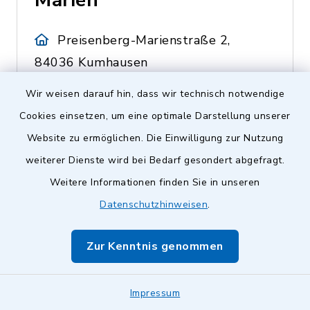
Marien
Preisenberg-Marienstraße 2,
84036 Kumhausen
Leiterin Stefanie Gürteler
Wir weisen darauf hin, dass wir technisch notwendige
Cookies einsetzen, um eine optimale Darstellung unserer
0871 42461
Website zu ermöglichen. Die Einwilligung zur Nutzung
weiterer Dienste wird bei Bedarf gesondert abgefragt.
Weitere Informationen finden Sie in unseren
Kinderhaus St.
Datenschutzhinweisen
.
Ulrich
Zur Kenntnis genommen
Obergangkofen-Badstauden
1, 84036 Kumhausen
Impressum
Leiterin Martina Stock