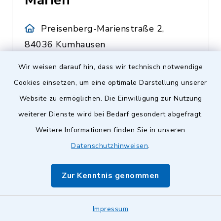
Marien
Preisenberg-Marienstraße 2,
84036 Kumhausen
Leiterin Stefanie Gürteler
Wir weisen darauf hin, dass wir technisch notwendige
Cookies einsetzen, um eine optimale Darstellung unserer
0871 42461
Website zu ermöglichen. Die Einwilligung zur Nutzung
weiterer Dienste wird bei Bedarf gesondert abgefragt.
Weitere Informationen finden Sie in unseren
Kinderhaus St.
Datenschutzhinweisen
.
Ulrich
Zur Kenntnis genommen
Obergangkofen-Badstauden
1, 84036 Kumhausen
Impressum
Leiterin Martina Stock