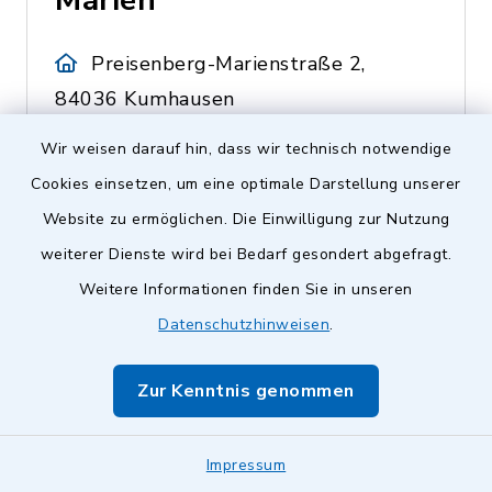
Marien
Preisenberg-Marienstraße 2,
84036 Kumhausen
Leiterin Stefanie Gürteler
Wir weisen darauf hin, dass wir technisch notwendige
Cookies einsetzen, um eine optimale Darstellung unserer
0871 42461
Website zu ermöglichen. Die Einwilligung zur Nutzung
weiterer Dienste wird bei Bedarf gesondert abgefragt.
Weitere Informationen finden Sie in unseren
Kinderhaus St.
Datenschutzhinweisen
.
Ulrich
Zur Kenntnis genommen
Obergangkofen-Badstauden
1, 84036 Kumhausen
Impressum
Leiterin Martina Stock