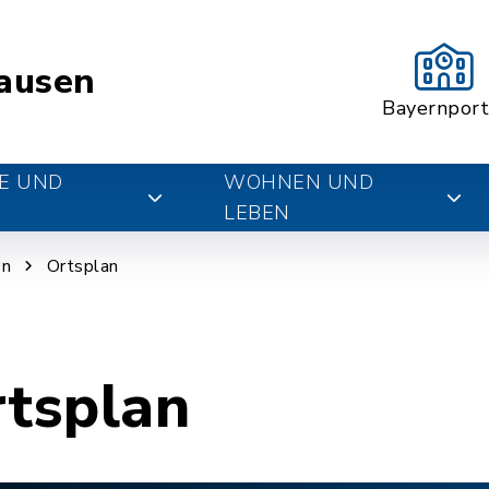
ausen
Bayernport
E UND
WOHNEN UND
LEBEN
en
Ortsplan
rtsplan