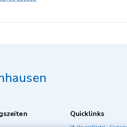
mhausen
gszeiten
Quicklinks