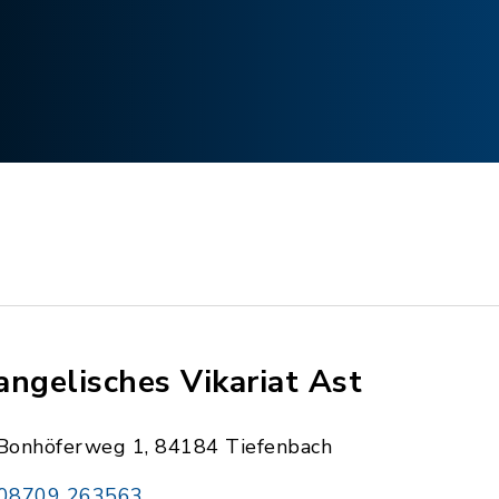
angelisches Vikariat Ast
Bonhöferweg 1, 84184 Tiefenbach
08709 263563