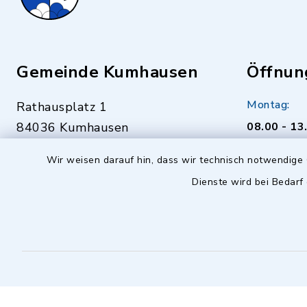
Gemeinde Kumhausen
Öffnun
Montag:
Rathausplatz 1
84036 Kumhausen
08.00 - 13
0871 94322-0
Dienstag bi
Wir weisen darauf hin, dass wir technisch notwendige 
0871 94322-22
08.00 - 12
Dienste wird bei Bedarf
gemeinde@kumhausen.de
Donnerstag
14.00 - 18