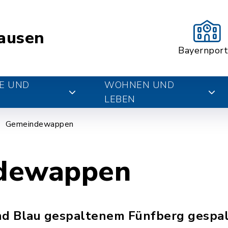
ausen
Bayernport
E UND
WOHNEN UND
LEBEN
Gemeindewappen
dewappen
nd Blau gespaltenem Fünfberg gespa