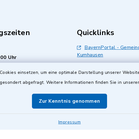
gszeiten
Quicklinks
BayernPortal - Gemein
Kumhausen
.00 Uhr
Landkreis Landshut
s Freitag:
Cookies einsetzen, um eine optimale Darstellung unserer Website
.00 Uhr
Bürger Service Portal
 gesondert abgefragt. Weitere Informationen finden Sie in unser
inixmedia
 auch:
Zur Kenntnis genommen
.00 Uhr
Impressum