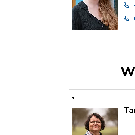
We
Ta