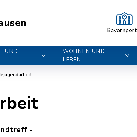
ausen
Bayernport
E UND
WOHNEN UND
LEBEN
ejugendarbeit
rbeit
ndtreff -