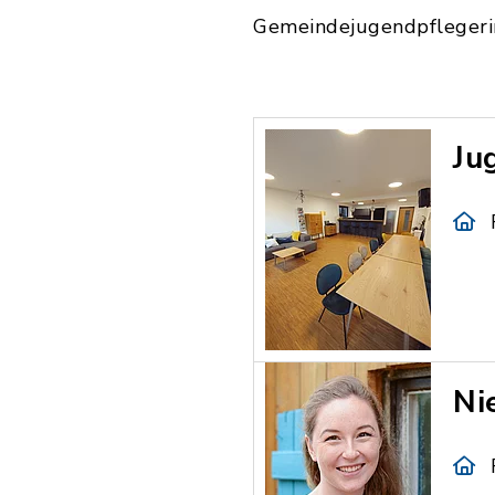
Gemeindejugendpflegeri
Ju
Ni