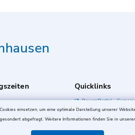
mhausen
gszeiten
Quicklinks
BayernPortal - Gemein
Kumhausen
Cookies einsetzen, um eine optimale Darstellung unserer Website
.00 Uhr
 gesondert abgefragt. Weitere Informationen finden Sie in unser
Landkreis Landshut
s Freitag:
.00 Uhr
Bürger Service Portal