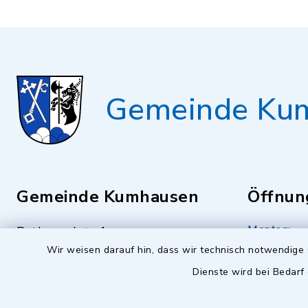
Gemeinde Ku
Gemeinde Kumhausen
Öffnun
Montag:
Rathausplatz 1
Wir weisen darauf hin, dass wir technisch notwendige 
84036 Kumhausen
08.00 - 13
Dienste wird bei Bedarf
0871 94322-0
Dienstag bi
0871 94322-22
08.00 - 12