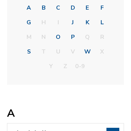
A
B
C
D
E
F
G
H
I
J
K
L
M
N
O
P
Q
R
S
T
U
V
W
X
Y
Z
0-9
A