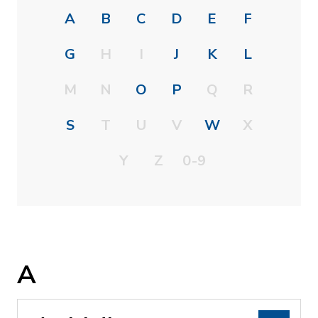
A
B
C
D
E
F
G
H
I
J
K
L
M
N
O
P
Q
R
S
T
U
V
W
X
Y
Z
0-9
A