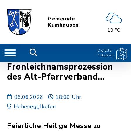
Gemeinde
Kumhausen
19 °C
Digitaler
Ortsplan
Fronleichnamsprozession
des Alt-Pfarrverband
Kumhausen in
Hohenegglkofen
06.06.2026
18:00 Uhr
Hohenegglkofen
Feierliche Heilige Messe zu