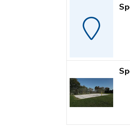
Sp
Sp