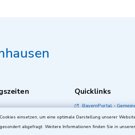
mhausen
gszeiten
Quicklinks
BayernPortal - Gemein
Kumhausen
.00 Uhr
Cookies einsetzen, um eine optimale Darstellung unserer Website
Landkreis Landshut
 gesondert abgefragt. Weitere Informationen finden Sie in unser
s Freitag: