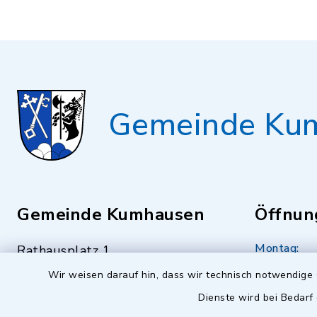
Gemeinde Ku
Gemeinde Kumhausen
Öffnun
Montag:
Rathausplatz 1
84036 Kumhausen
08.00 - 13
Wir weisen darauf hin, dass wir technisch notwendige 
Dienste wird bei Bedarf
0871 94322-0
Dienstag bi