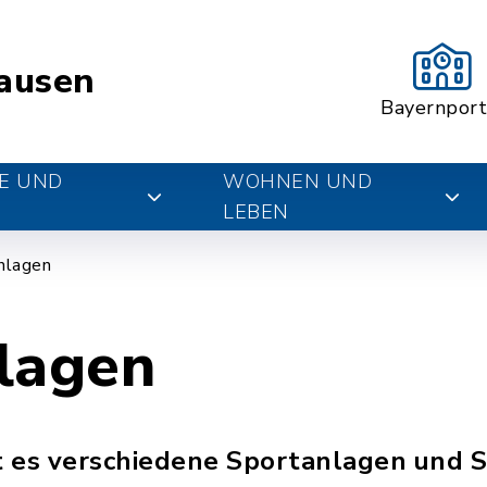
ausen
Bayernport
E UND
WOHNEN UND
LEBEN
nlagen
lagen
 es verschiedene Sportanlagen und S