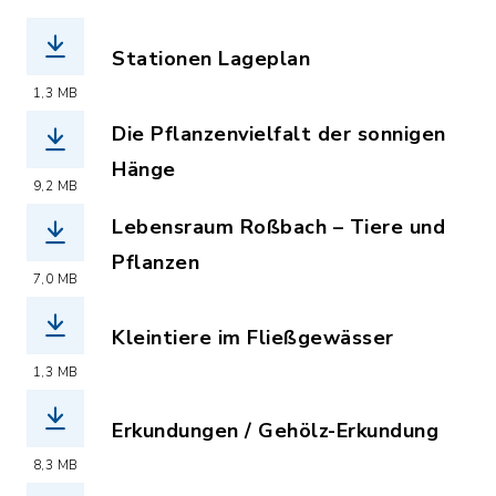
Stationen Lageplan
(Dateiname: stationen_naturerkundung
1,3 MB
Die Pflanzenvielfalt der sonnigen
Hänge
9,2 MB
(Dateiname: pflanzenvielfalt_der_son
Lebensraum Roßbach – Tiere und
Pflanzen
7,0 MB
(Dateiname: lebensraum_rossbach_tier
Kleintiere im Fließgewässer
(Dateiname: kleintiere_im_fliessgewa
1,3 MB
Erkundungen / Gehölz-Erkundung
(Dateiname: gehoelz-erkundung_neu.pd
8,3 MB