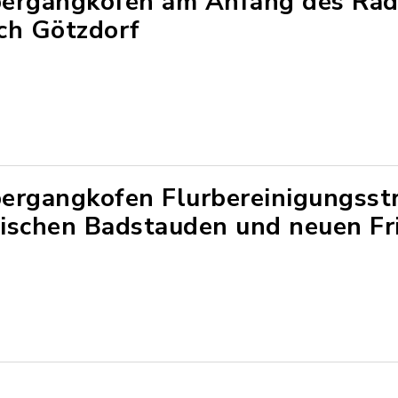
ergangkofen am Anfang des Ra
ch Götzdorf
ergangkofen Flurbereinigungsst
ischen Badstauden und neuen Fr