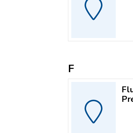
F
Fl
Pr