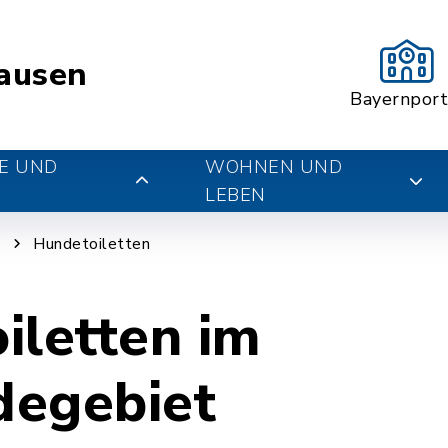
ausen
Bayernport
E UND
WOHNEN UND
LEBEN
g
Hundetoiletten
iletten im
egebiet