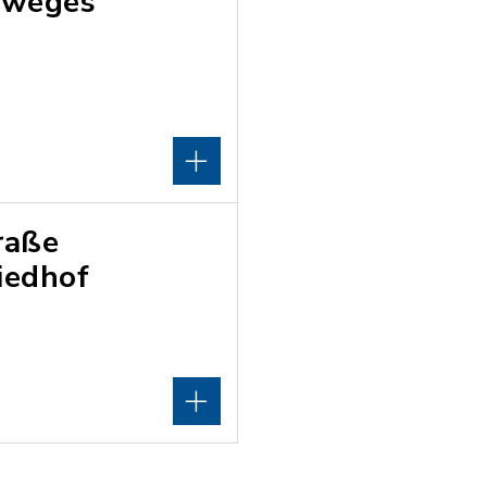
dweges
raße
iedhof