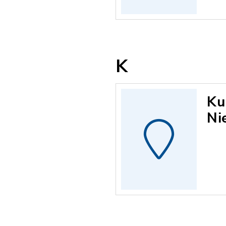
K
Ku
Ni