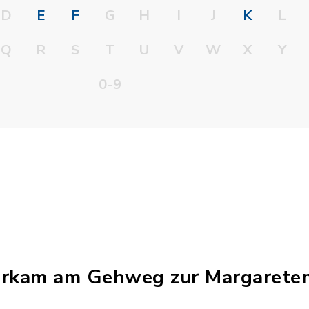
D
E
F
G
H
I
J
K
L
Q
R
S
T
U
V
W
X
Y
0-9
erkam am Gehweg zur Margarete