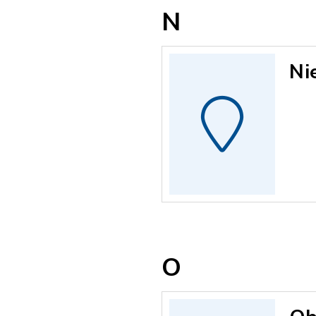
N
Ni
O