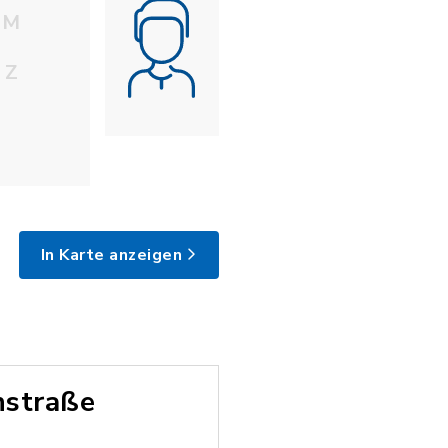
M
Z
In Karte anzeigen
nstraße