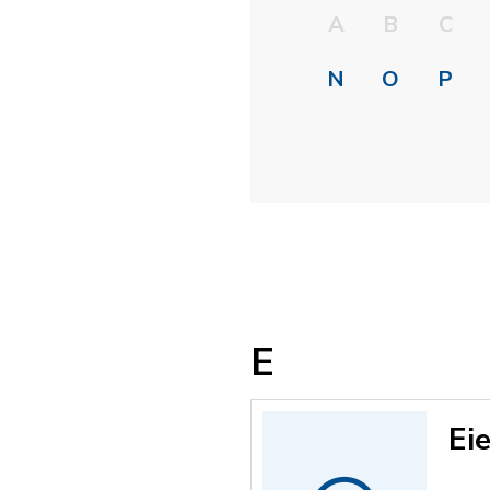
A
B
C
N
O
P
E
Ei