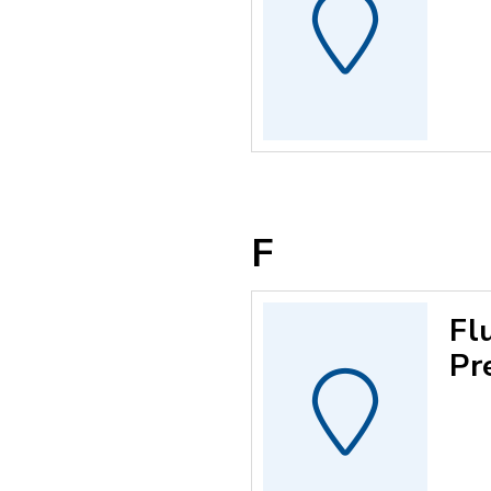
F
Fl
Pr