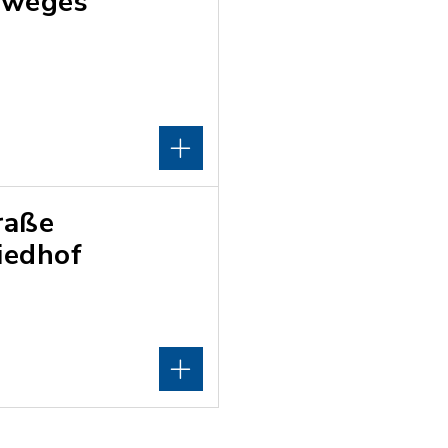
dweges
raße
iedhof