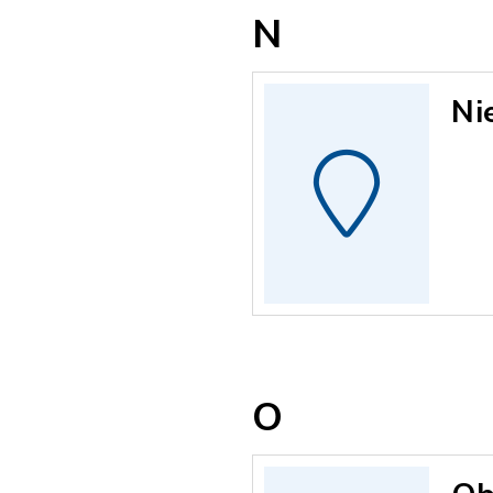
N
Ni
O