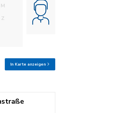
M
Z
In Karte anzeigen
nstraße