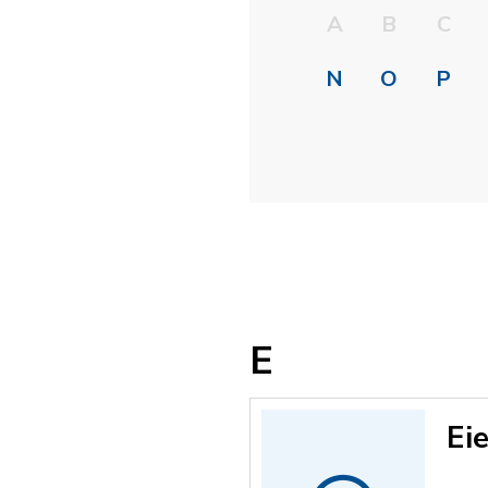
A
B
C
N
O
P
E
Ei