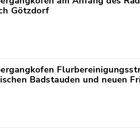
ergangkofen am Anfang des Ra
ch Götzdorf
ergangkofen Flurbereinigungsst
ischen Badstauden und neuen Fr