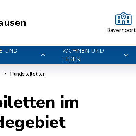
ausen
Bayernport
E UND
WOHNEN UND
LEBEN
g
Hundetoiletten
iletten im
egebiet