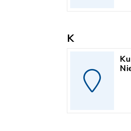
K
Ku
Ni