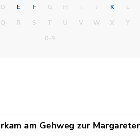
D
E
F
G
H
I
J
K
L
Q
R
S
T
U
V
W
X
Y
0-9
erkam am Gehweg zur Margarete