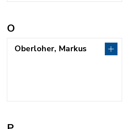
O
Oberloher, Markus
P