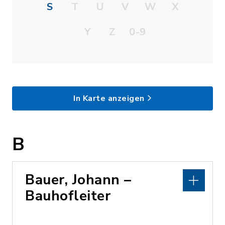
S
T
U
V
W
X
Y
Z
0-9
In Karte anzeigen
B
Bauer, Johann –
Bauhofleiter