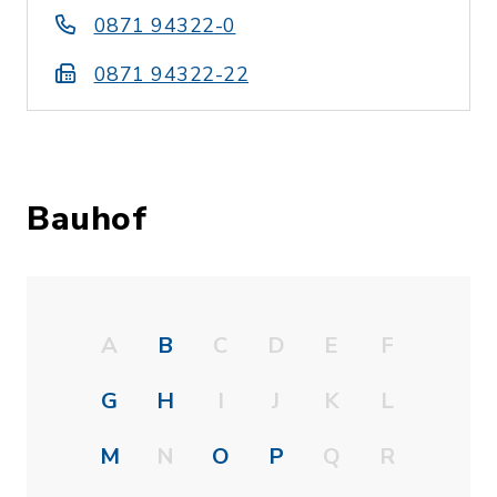
0871 94322-0
0871 94322-22
Bauhof
A
B
C
D
E
F
G
H
I
J
K
L
M
N
O
P
Q
R