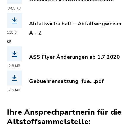
(Dateiname: gebuehren_altstoffsammel
34,5 KB
Abfallwirtschaft - Abfallwegweiser
A - Z
115,6
(Dateiname: sg25_abfallwegweiser_07
KB
ASS Flyer Änderungen ab 1.7.2020
(Dateiname: ASS_Flyer_01.07.2020.pdf
2,8 MB
Gebuehrensatzung_fue....pdf
(Dateiname: Gebuehrensatzung_fuer_d
2,5 MB
Ihre Ansprechpartnerin für die
Altstoffsammelstelle: