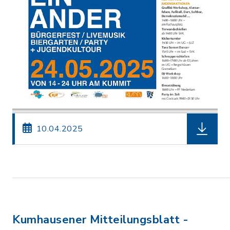
herunterl
10.04.2025
Kumhausener Mitteilungsblatt -