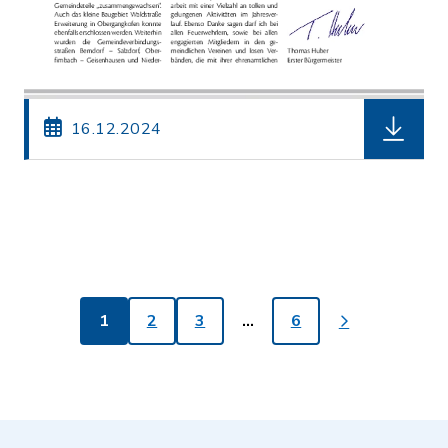
herunterl
16.12.2024
1
2
3
…
6