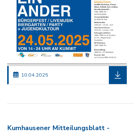
herunterl
10.04.2025
Kumhausener Mitteilungsblatt -