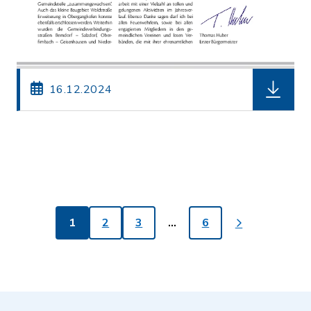
herunterl
16.12.2024
1
2
3
…
6