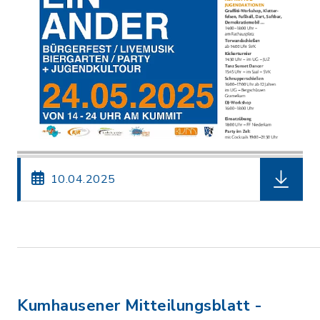
herunterl
10.04.2025
Kumhausener Mitteilungsblatt -