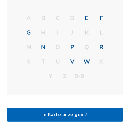
A
B
C
D
E
F
G
H
I
J
K
L
M
N
O
P
Q
R
S
T
U
V
W
X
Y
Z
0-9
In Karte anzeigen