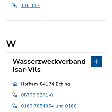
116 117
W
Wasserzweckverband
Isar-Vils
Hofham, 84174 Eching
08709 9201-0
0160 7084064 und 0160