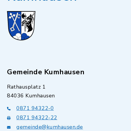
00SWIFT-BIC: BYLADEM1LAH
VR-Bank Isar-Vils eG
IBAN: DE66 7439 2300 0005 9100
13SWIFT-BIC: GENODEF1VBV
In Karte anzeigen
Gemeinde Kumhausen
Route planen
Rathausplatz 1
84036 Kumhausen
0871 94322-0
0871 94322-22
gemeinde@kumhausen.de