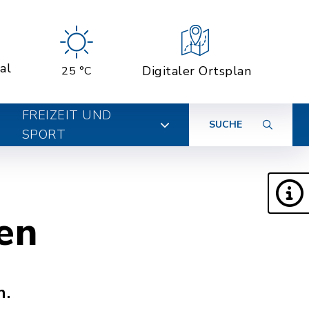
al
Digitaler Ortsplan
25 °C
FREIZEIT UND
SUCHE
SPORT
en
n.