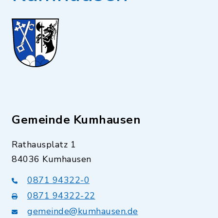
00SWIFT-BIC: BYLADEM1LAH
VR-Bank Isar-Vils eG
IBAN: DE66 7439 2300 0005 9100
13SWIFT-BIC: GENODEF1VBV
In Karte anzeigen
Gemeinde Kumhausen
Route planen
Rathausplatz 1
84036 Kumhausen
0871 94322-0
0871 94322-22
gemeinde@kumhausen.de