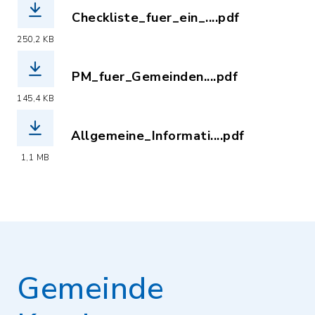
Checkliste_fuer_ein_....pdf
(Dateiname: Checkliste_fuer_ein_Wohn
250,2 KB
PM_fuer_Gemeinden....pdf
(Dateiname: PM_fuer_Gemeinden.pdf, 
145,4 KB
Allgemeine_Informati....pdf
(Dateiname: Allgemeine_Informatione
1,1 MB
Gemeinde