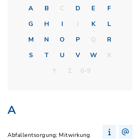
A
B
C
D
E
F
G
H
I
J
K
L
M
N
O
P
Q
R
S
T
U
V
W
X
Y
Z
0-9
A
Abfallentsorgung; Mitwirkung