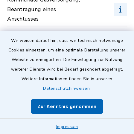
Beantragung eines
Anschlusses
Kommunale Gasversorgung;
Wir weisen darauf hin, dass wir technisch notwendige
Zahlung der
Cookies einsetzen, um eine optimale Darstellung unserer
Benutzungsgebühren
Website zu ermöglichen. Die Einwilligung zur Nutzung
Kommunale
weiterer Dienste wird bei Bedarf gesondert abgefragt.
Gleichstellungsarbeit;
Weitere Informationen finden Sie in unseren
Informationen
Datenschutzhinweisen
.
Kommunale
Zur Kenntnis genommen
Grundstücksangelegenheiten;
Informationen
Impressum