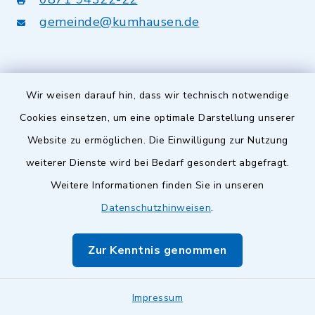
gemeinde@kumhausen.de
Öffnungszeiten
Wir weisen darauf hin, dass wir technisch notwendige
Cookies einsetzen, um eine optimale Darstellung unserer
Montag:
Website zu ermöglichen. Die Einwilligung zur Nutzung
08.00 - 13.00 Uhr
weiterer Dienste wird bei Bedarf gesondert abgefragt.
Dienstag bis Freitag:
Weitere Informationen finden Sie in unseren
08.00 - 12.00 Uhr
Datenschutzhinweisen
.
Donnerstag auch:
Zur Kenntnis genommen
14.00 - 18.00 Uhr
Impressum
Quicklinks