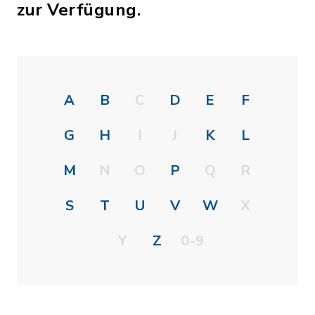
zur Verfügung.
A
B
C
D
E
F
G
H
I
J
K
L
M
N
O
P
Q
R
S
T
U
V
W
X
Y
Z
0-9