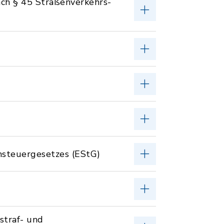
ch § 45 Straßenverkehrs-
nsteuergesetzes (EStG)
straf- und