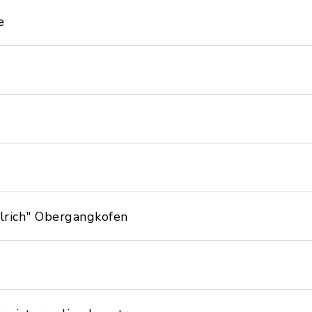
e
lrich" Obergangkofen