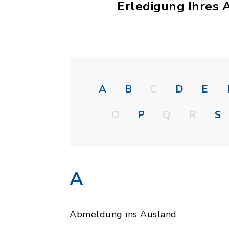
Erledigung Ihres 
A
B
C
D
E
O
P
Q
R
S
A
Abmeldung ins Ausland