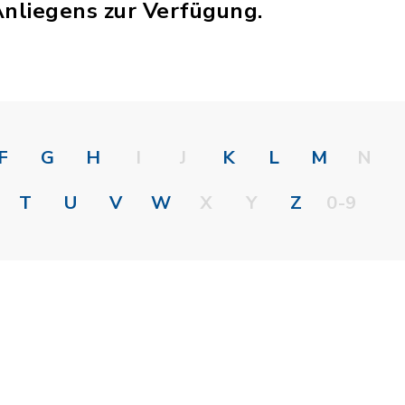
Anliegens zur Verfügung.
F
G
H
I
J
K
L
M
N
T
U
V
W
X
Y
Z
0-9