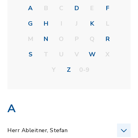
A
B
C
D
E
F
G
H
I
J
K
L
M
N
O
P
Q
R
S
T
U
V
W
X
Y
Z
0-9
A
Herr Ableitner, Stefan