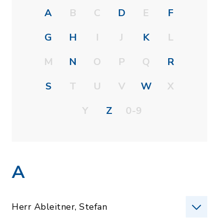
A
B
C
D
E
F
G
H
I
J
K
L
M
N
O
P
Q
R
S
T
U
V
W
X
Y
Z
0-9
A
Herr Ableitner, Stefan