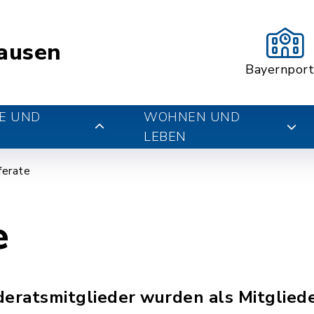
ausen
Bayernport
E UND
WOHNEN UND
LEBEN
ferate
e
ratsmitglieder wurden als Mitgliede