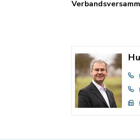
Verbandsversamml
Hu