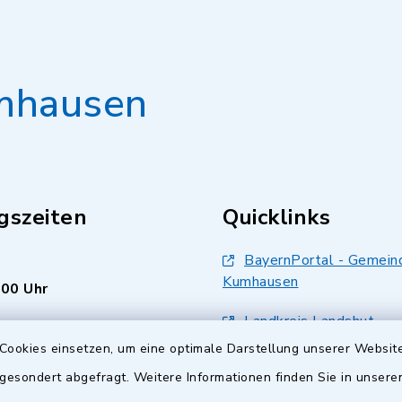
mhausen
gszeiten
Quicklinks
BayernPortal - Gemein
Kumhausen
.00 Uhr
Landkreis Landshut
s Freitag:
Cookies einsetzen, um eine optimale Darstellung unserer Website
.00 Uhr
Bürger Service Portal
 gesondert abgefragt. Weitere Informationen finden Sie in unser
inixmedia