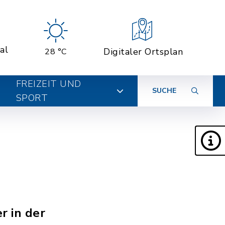
al
Digitaler Ortsplan
28 °C
FREIZEIT UND
SUCHE
SPORT
r in der